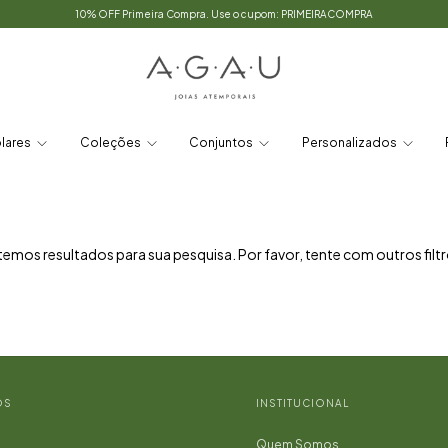
10% OFF Primeira Compra. Use o cupom: PRIMEIRACOMPRA
lares
Coleções
Conjuntos
Personalizados
emos resultados para sua pesquisa. Por favor, tente com outros filtr
OS
INSTITUCIONAL
Quem Somos