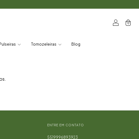
0
Pulseiras
Tornozeleiras
Blog
os.
ENTRE EM CONTATO
5519996893923