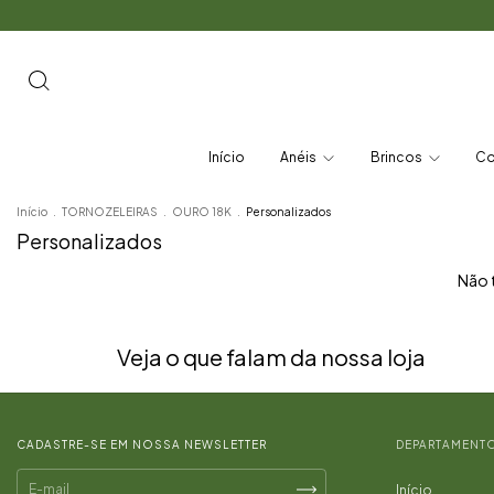
Início
Anéis
Brincos
Co
Início
.
TORNOZELEIRAS
.
OURO 18K
.
Personalizados
Personalizados
Não t
Veja o que falam da nossa loja
CADASTRE-SE EM NOSSA NEWSLETTER
DEPARTAMENT
Início