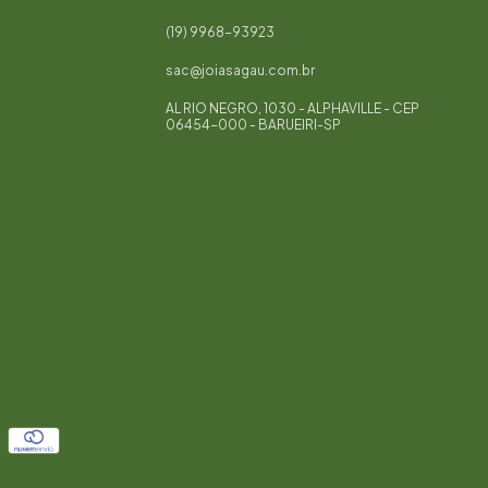
(19) 9968-93923
sac@joiasagau.com.br
AL RIO NEGRO, 1030 - ALPHAVILLE - CEP
06454-000 - BARUEIRI-SP