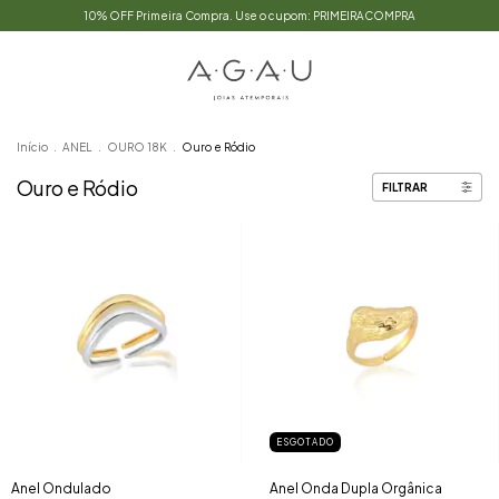
10% OFF Primeira Compra. Use o cupom: PRIMEIRACOMPRA
Início
.
ANEL
.
OURO 18K
.
Ouro e Ródio
Ouro e Ródio
FILTRAR
ESGOTADO
Anel Ondulado
Anel Onda Dupla Orgânica