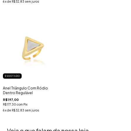
6
x de
R$32,83
sem juros
ESGOTADO
Anel Triângulo Com Ródio
Dentro Regulável
R$197,00
R$177,30
com
Pix
6
x de
R$32,83
sem juros
Veja o que falam da nossa loja