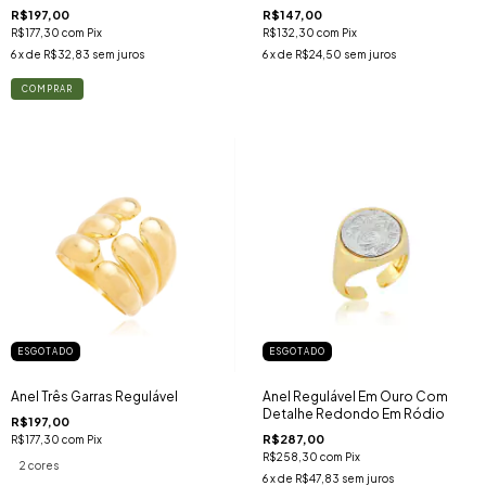
R$197,00
R$147,00
R$177,30
com
Pix
R$132,30
com
Pix
6
x de
R$32,83
sem juros
6
x de
R$24,50
sem juros
COMPRAR
ESGOTADO
ESGOTADO
Anel Regulável Em Ouro Com
Anel Três Garras Regulável
Detalhe Redondo Em Ródio
R$197,00
R$287,00
R$177,30
com
Pix
R$258,30
com
Pix
2 cores
6
x de
R$47,83
sem juros