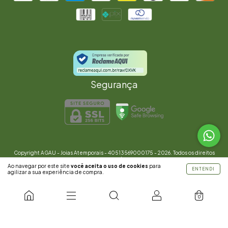
Segurança
Copyright AGAU - Joias Atemporais - 40513569000175 - 2026. Todos os direitos
reservados.
Ao navegar por este site
você aceita o uso de cookies
para
ENTENDI
agilizar a sua experiência de compra.
0