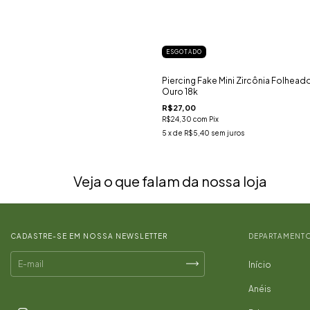
ESGOTADO
Piercing Fake Mini Zircônia Folhead
Ouro 18k
R$27,00
R$24,30
com
Pix
5
x de
R$5,40
sem juros
Veja o que falam da nossa loja
CADASTRE-SE EM NOSSA NEWSLETTER
DEPARTAMENT
Início
Anéis