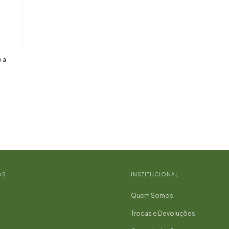
o a
OS
INSTITUCIONAL
Quem Somos
Trocas e Devoluções