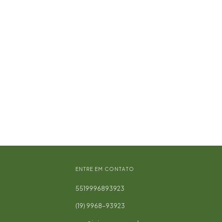
ENTRE EM CONTATO
5519996893923
(19) 9968-93923