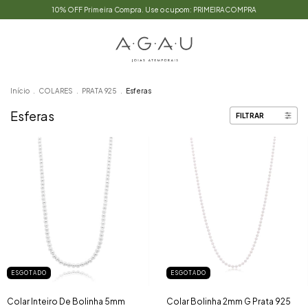
10% OFF Primeira Compra. Use o cupom: PRIMEIRACOMPRA
Início
.
COLARES
.
PRATA 925
.
Esferas
Esferas
FILTRAR
ESGOTADO
ESGOTADO
Colar Inteiro De Bolinha 5mm
Colar Bolinha 2mm G Prata 925