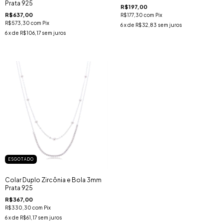
Prata 925
R$197,00
R$637,00
R$177,30
com
Pix
R$573,30
com
Pix
6
x de
R$32,83
sem juros
6
x de
R$106,17
sem juros
ESGOTADO
Colar Duplo Zircônia e Bola 3mm
Prata 925
R$367,00
R$330,30
com
Pix
6
x de
R$61,17
sem juros