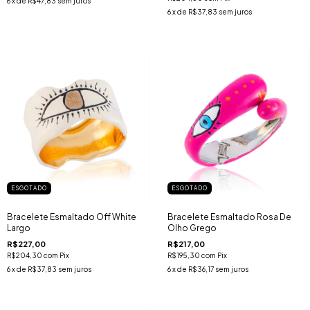
6
x de
R$47,83
sem juros
6
x de
R$37,83
sem juros
ESGOTADO
ESGOTADO
Bracelete Esmaltado Off White
Bracelete Esmaltado Rosa De
Largo
Olho Grego
R$227,00
R$217,00
R$204,30
com
Pix
R$195,30
com
Pix
6
x de
R$37,83
sem juros
6
x de
R$36,17
sem juros