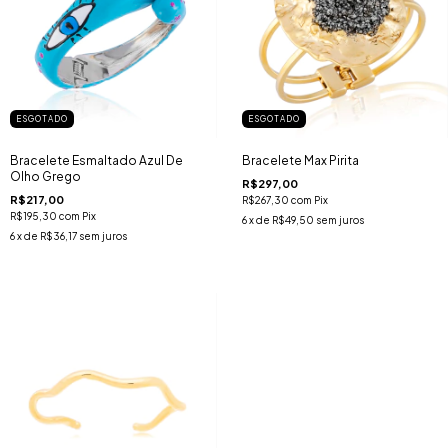
ESGOTADO
ESGOTADO
Bracelete Esmaltado Azul De
Bracelete Max Pirita
Olho Grego
R$297,00
R$217,00
R$267,30
com
Pix
R$195,30
com
Pix
6
x de
R$49,50
sem juros
6
x de
R$36,17
sem juros