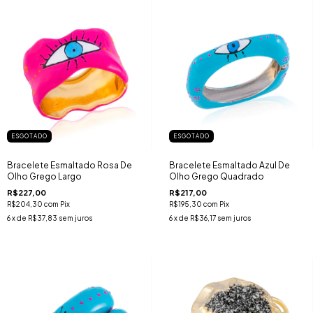
ESGOTADO
ESGOTADO
Bracelete Esmaltado Rosa De
Bracelete Esmaltado Azul De
Olho Grego Largo
Olho Grego Quadrado
R$227,00
R$217,00
R$204,30
com
Pix
R$195,30
com
Pix
6
x de
R$37,83
sem juros
6
x de
R$36,17
sem juros