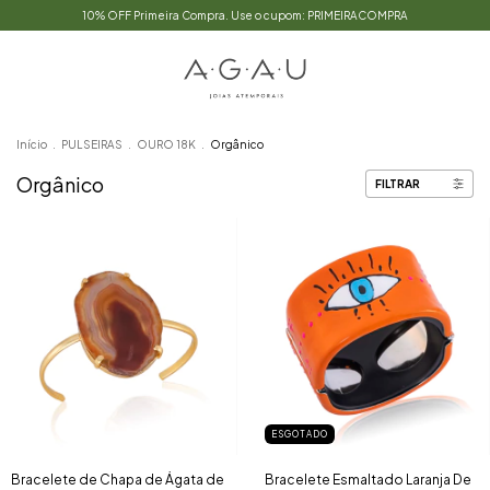
10% OFF Primeira Compra. Use o cupom: PRIMEIRACOMPRA
Início
.
PULSEIRAS
.
OURO 18K
.
Orgânico
Orgânico
FILTRAR
ESGOTADO
Bracelete de Chapa de Ágata de
Bracelete Esmaltado Laranja De