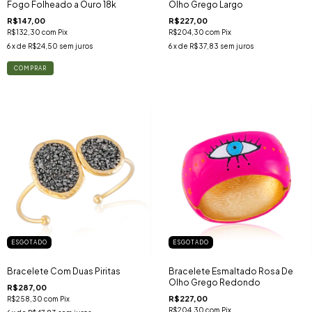
Fogo Folheado a Ouro 18k
Olho Grego Largo
R$147,00
R$227,00
R$132,30
com
Pix
R$204,30
com
Pix
6
x de
R$24,50
sem juros
6
x de
R$37,83
sem juros
ESGOTADO
ESGOTADO
Bracelete Com Duas Piritas
Bracelete Esmaltado Rosa De
Olho Grego Redondo
R$287,00
R$227,00
R$258,30
com
Pix
R$204,30
com
Pix