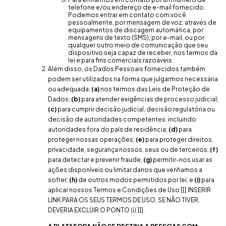
telefone e/ou endereço de e-mail fornecido.
Podemos entrar em contato com você
pessoalmente, por mensagem de voz, através de
equipamentos de discagem automática, por
mensagens de texto (SMS), por e-mail, ou por
qualquer outro meio de comunicação que seu
dispositivo seja capaz de receber, nos termos da
lei e para fins comerciais razoáveis.
Além disso, os Dados Pessoais fornecidos também
podem ser utilizados na forma que julgarmos necessária
ou adequada:
(a)
nos termos das Leis de Proteção de
Dados;
(b)
para atender exigências de processo judicial;
(c)
para cumprir decisão judicial, decisão regulatória ou
decisão de autoridades competentes, incluindo
autoridades fora do país de residência;
(d)
para
proteger nossas operações;
(e)
para proteger direitos,
privacidade, segurança nossos, seus ou de terceiros;
(f)
para detectar e prevenir fraude;
(g)
permitir-nos usar as
ações disponíveis ou limitar danos que venhamos a
sofrer;
(h)
de outros modos permitidos por lei; e
(i)
para
aplicar nossos Termos e Condições de Uso [[[ INSERIR
LINK PARA OS SEUS TERMOS DE USO. SE NÃO TIVER,
DEVERIA EXCLUIR O PONTO (i) ]]].