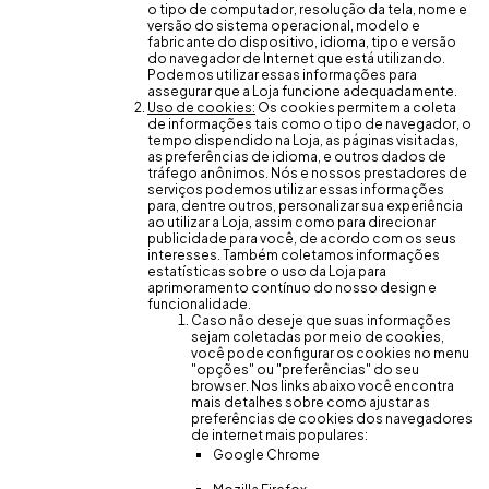
o tipo de computador, resolução da tela, nome e
versão do sistema operacional, modelo e
fabricante do dispositivo, idioma, tipo e versão
do navegador de Internet que está utilizando.
Podemos utilizar essas informações para
assegurar que a Loja funcione adequadamente.
Uso de cookies:
Os cookies permitem a coleta
de informações tais como o tipo de navegador, o
tempo dispendido na Loja, as páginas visitadas,
as preferências de idioma, e outros dados de
tráfego anônimos. Nós e nossos prestadores de
serviços podemos utilizar essas informações
para, dentre outros, personalizar sua experiência
ao utilizar a Loja, assim como para direcionar
publicidade para você, de acordo com os seus
interesses. Também coletamos informações
estatísticas sobre o uso da Loja para
aprimoramento contínuo do nosso design e
funcionalidade.
Caso não deseje que suas informações
sejam coletadas por meio de cookies,
você pode configurar os cookies no menu
"opções" ou "preferências" do seu
browser. Nos links abaixo você encontra
mais detalhes sobre como ajustar as
preferências de cookies dos navegadores
de internet mais populares:
Google Chrome