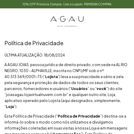
10% OFF Primeira Compra. Use o cupom: PRIMEIRACOMPRA
Política de Privacidade
ÚLTIMA ATUALIZAÇÃO: 18/08/2024
A AGAU JOIAS, pessoa jurídica de direito privado, com sede na AL RIO
NEGRO, 1030 - ALPHAVILLE, inscrita no CNPJ/MF sob o nº
40.513.569/0001-75 (“
Lojista
”) leva a sua privacidade a sério e zela
pela segurança e proteção de dados de todos os seus clientes,
parceiros, fornecedores e usuários (“
Usuários
” ou “
você
”) do site
“joiasagau.lojavirtualnuvem.com.br” e qualquer outro site, Loja,
aplicativo operado pelo Lojista (aqui designados, simplesmente,
“
Loja
”).
Esta Política de Privacidade (“
Política de Privacidade
”) destina-se a
informá-lo sobre o modo como nós utilizamos e divulgamos
informações coletadas em suas visitas à nossa Loja e em mensagens