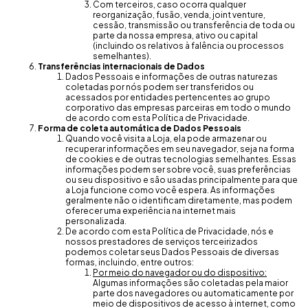
Com terceiros, caso ocorra qualquer
reorganização, fusão, venda, joint venture,
cessão, transmissão ou transferência de toda ou
parte da nossa empresa, ativo ou capital
(incluindo os relativos à falência ou processos
semelhantes).
Transferências internacionais de Dados
Dados Pessoais e informações de outras naturezas
coletadas por nós podem ser transferidos ou
acessados por entidades pertencentes ao grupo
corporativo das empresas parceiras em todo o mundo
de acordo com esta Política de Privacidade.
Forma de coleta automática de Dados Pessoais
Quando você visita a Loja, ela pode armazenar ou
recuperar informações em seu navegador, seja na forma
de cookies e de outras tecnologias semelhantes. Essas
informações podem ser sobre você, suas preferências
ou seu dispositivo e são usadas principalmente para que
a Loja funcione como você espera. As informações
geralmente não o identificam diretamente, mas podem
oferecer uma experiência na internet mais
personalizada.
De acordo com esta Política de Privacidade, nós e
nossos prestadores de serviços terceirizados
podemos coletar seus Dados Pessoais de diversas
formas, incluindo, entre outros:
Por meio do navegador ou do dispositivo:
Algumas informações são coletadas pela maior
parte dos navegadores ou automaticamente por
meio de dispositivos de acesso à internet, como