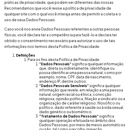
práticas de privacidade, que podem ser diferentes das nossas.
Recomendamos que você revise a política de privacidade de
qualquer site com o qual você interaja antes de permitir a coleta e o
uso de seus Dados Pessoais.
Caso você nos envie Dados Pessoais referentes a outras pessoas
físicas, você declara ter a competência para fazê-lo e declara ter
obtido o consentimento necessário para autorizar o uso de tais
informações nos termos desta Política de Privacidade.
Definições
Para os fins desta Política de Privacidade:
“Dados Pessoais”
significa qualquer informação
que, direta ou indiretamente, identifique ou
possa identificar uma pessoa natural, como por
exemplo, nome, CPF, data de nascimento,
endereço IP, dentre outros;
“Dados Pessoais Sensíveis”
significa qualquer
informação que revele, em relação a uma pessoa
natural, origem racial ou étnica, convicção
religiosa, opinião política, filiação a sindicato ou a
organização de caráter religioso, filosófico ou
político, dado referente à saúde ou à vida sexual,
dado genético ou biométrico;
“Tratamento de Dados Pessoais”
significa
qualquer operação efetuada no âmbito dos
Dados Pessoais, por meio de meios automáticos
ou não, tal como a recolha, gravação,