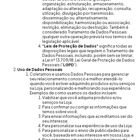
organização, estruturação, armazenamento,
adaptação ou alteração, recuperação, consulta,
utilização, divulgação por transmissão,
disseminação ou, alternativamente,
disponibilização, harmonização ou associação,
restrição, eliminação ou destruição. Também é
considerado Tratamento de Dados Pessoais
qualquer outra operação prevista nos termos da
legislação aplicável;
“Leis de Proteção de Dados”
significa todas as
disposições legais que regulem o Tratamento de
Dados Pessoais, incluindo, porém sem se limitar,
a Lei nº 13.709/18, Lei Geral de Proteção de Dados
Pessoais (“
LGPD
”).
Uso de Dados Pessoais
Coletamos e usamos Dados Pessoais para gerenciar
seu relacionamento conosco e melhor atendê-lo
quando você estiver adquirindo produtos e/ou serviços
na Loja, personalizando e melhorando sua experiência.
Exemplos de como usamos os dados incluem:
Viabilizar que você adquiria produtos e/ou
serviços na Loja;
Para confirmar ou corrigir as informações que
temos sobre você;
Para enviar informações que acreditamos ser do
seu interesse;
Para personalizar sua experiência de uso da Loja;
Para personalizar o envio de publicidades para
você, baseada em seu interesse em nossa Loja; e
Para entrarmos em contato por um número de