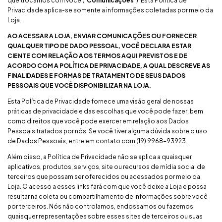
que trocamos com você (“
Comunicações
”). Esta Política de
Privacidade aplica-se somente a informações coletadas por meio da
Loja.
AO ACESSAR A LOJA, ENVIAR COMUNICAÇÕES OU FORNECER
QUALQUER TIPO DE DADO PESSOAL, VOCÊ DECLARA ESTAR
CIENTE COM RELAÇÃO AOS TERMOS AQUI PREVISTOS E DE
ACORDO COM A POLÍTICA DE PRIVACIDADE, A QUAL DESCREVE AS
FINALIDADES E FORMAS DE TRATAMENTO DE SEUS DADOS
PESSOAIS QUE VOCÊ DISPONIBILIZAR NA LOJA.
Esta Política de Privacidade fornece uma visão geral de nossas
práticas de privacidade e das escolhas que você pode fazer, bem
como direitos que você pode exercer em relação aos Dados
Pessoais tratados por nós. Se você tiver alguma dúvida sobre o uso
de Dados Pessoais, entre em contato com (19) 9968-93923.
Além disso, a Política de Privacidade não se aplica a quaisquer
aplicativos, produtos, serviços, site ou recursos de mídia social de
terceiros que possam ser oferecidos ou acessados por meio da
Loja. O acesso a esses links fará com que você deixe a Loja e possa
resultar na coleta ou compartilhamento de informações sobre você
por terceiros. Nós não controlamos, endossamos ou fazemos
quaisquer representações sobre esses sites de terceiros ou suas