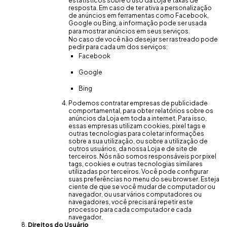
estatísticos sobre o uso da Loja e taxas de
resposta. Em caso de ter ativa a personalização
de anúncios em ferramentas como Facebook,
Google ou Bing, a informação pode ser usada
para mostrar anúncios em seus serviços.
No caso de você não desejar ser rastreado pode
pedir para cada um dos serviços:
Facebook
Google
Bing
Podemos contratar empresas de publicidade
comportamental, para obter relatórios sobre os
anúncios da Loja em toda a internet. Para isso,
essas empresas utilizam cookies, pixel tags e
outras tecnologias para coletar informações
sobre a sua utilização, ou sobre a utilização de
outros usuários, da nossa Loja e de site de
terceiros. Nós não somos responsáveis por pixel
tags, cookies e outras tecnologias similares
utilizadas por terceiros. Você pode configurar
suas preferências no menu do seu browser. Esteja
ciente de que se você mudar de computador ou
navegador, ou usar vários computadores ou
navegadores, você precisará repetir este
processo para cada computador e cada
navegador.
Direitos do Usuário