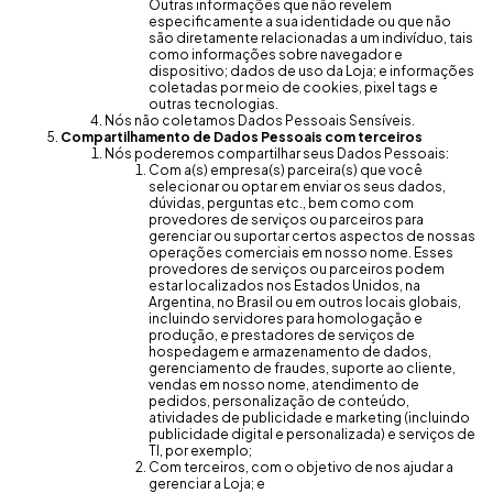
Outras informações que não revelem
especificamente a sua identidade ou que não
são diretamente relacionadas a um indivíduo, tais
como informações sobre navegador e
dispositivo; dados de uso da Loja; e informações
coletadas por meio de cookies, pixel tags e
outras tecnologias.
Nós não coletamos Dados Pessoais Sensíveis.
Compartilhamento de Dados Pessoais com terceiros
Nós poderemos compartilhar seus Dados Pessoais:
Com a(s) empresa(s) parceira(s) que você
selecionar ou optar em enviar os seus dados,
dúvidas, perguntas etc., bem como com
provedores de serviços ou parceiros para
gerenciar ou suportar certos aspectos de nossas
operações comerciais em nosso nome. Esses
provedores de serviços ou parceiros podem
estar localizados nos Estados Unidos, na
Argentina, no Brasil ou em outros locais globais,
incluindo servidores para homologação e
produção, e prestadores de serviços de
hospedagem e armazenamento de dados,
gerenciamento de fraudes, suporte ao cliente,
vendas em nosso nome, atendimento de
pedidos, personalização de conteúdo,
atividades de publicidade e marketing (incluindo
publicidade digital e personalizada) e serviços de
TI, por exemplo;
Com terceiros, com o objetivo de nos ajudar a
gerenciar a Loja; e