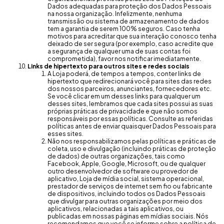
Dados adequadas para proteção dos Dados Pessoais
na nossa organização. Infelizmente, nenhuma
transmissão ou sistema de armazenamento de dados
tem a garantia de serem 100% seguros. Caso tenha
motivos para acreditar que sua interação conosco tenha
deixado de ser segura (por exemplo, caso acredite que
a segurança de qualquer uma de suas contas foi
comprometida), favor nos notificar imediatamente.
Links de hipertexto para outros sites e redes sociais
A Loja poderá, de tempos a tempos, conter links de
hipertexto que redirecionará você para sites das redes
dos nossos parceiros, anunciantes, fornecedores etc.
Se você clicar em um desses links para qualquer um
desses sites, lembramos que cada sites possui as suas
próprias práticas de privacidade e que não somos
responsáveis por essas políticas. Consulte as referidas
políticas antes de enviar quaisquer Dados Pessoais para
esses sites.
Não nos responsabilizamos pelas políticas e práticas de
coleta, uso e divulgação (incluindo práticas de proteção
de dados) de outras organizações, tais como
Facebook, Apple, Google, Microsoft, ou de qualquer
outro desenvolvedor de software ou provedor de
aplicativo, Loja de mídia social, sistema operacional,
prestador de serviços de internet sem fio ou fabricante
de dispositivos, incluindo todos os Dados Pessoais
que divulgar para outras organizações por meio dos
aplicativos, relacionadas a tais aplicativos, ou
publicadas em nossas páginas em mídias sociais. Nós
recomendamos que você se informe sobre a política de