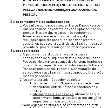
A PLATAFORA NÃO SE DESTINA A PESSOAS COM
MENOS DE 18 (DEZOITO) ANOS E PEDIMOS QUE TAIS
PESSOAS NÃO NOS FORNEÇAM QUALQUER DADO
PESSOAL
Não fornecimento de Dados Pessoais
Você não é obrigado a compartilhar os Dados Pessoais
que solicitamos, no entanto, se você optar por não os
compartilhar, em alguns casos, não poderemos
fornecer a você acesso completo à Loja, alguns
recursos especializados ou ser capaz de prestar a
assistência necessária ou, ainda, viabilizar a entrega do
produto ou prestar o serviço contratado por você.
Dados coletados
O público em geral poderá navegar na Loja sem
necessidade de qualquer cadastro e envio de Dados
Pessoais. No entanto, algumas das funcionalidades da
Loja poderão depender de cadastro e envio de Dados
Pessoais como concluir a compra/contratação do
serviço e/ou a viabilizar a entrega do produto/prestação
do serviço por nós.
No contato a Loja, nós podemos coletar:
Dados de contato.
Nome, sobrenome, número
de telefone, cidade, Estado e endereço de e-
mail; e
Informações que você envia.
Informações que
você envia via formulário (dúvidas, reclamações,
sugestões, críticas, elogios etc.).
Na navegação geral na Loja, nós poderemos coletar: