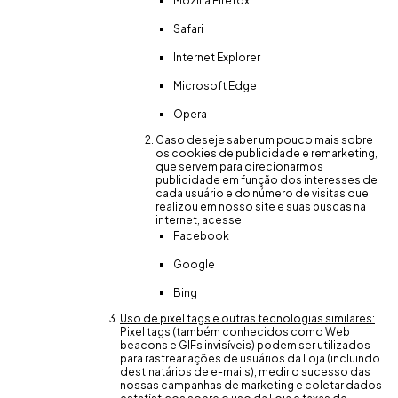
Mozilla Firefox
Safari
Internet Explorer
Microsoft Edge
Opera
Caso deseje saber um pouco mais sobre
os cookies de publicidade e remarketing,
que servem para direcionarmos
publicidade em função dos interesses de
cada usuário e do número de visitas que
realizou em nosso site e suas buscas na
internet, acesse:
Facebook
Google
Bing
Uso de pixel tags e outras tecnologias similares:
Pixel tags (também conhecidos como Web
beacons e GIFs invisíveis) podem ser utilizados
para rastrear ações de usuários da Loja (incluindo
destinatários de e-mails), medir o sucesso das
nossas campanhas de marketing e coletar dados