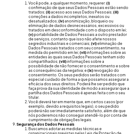
Você pode, a qualquer momento, requerer:
(i)
confirmação de que seus Dados Pessoais estão sendo
tratados;
(ii)
acesso aos seus Dados Pessoais;
(iii)
correções a dados incompletos, inexatos ou
desatualizados;
(iv)
anonimização, bloqueio ou
eliminação de dados desnecessários, excessivos ou
tratados em desconformidade com o disposto em lei;
(v)
portabilidade de Dados Pessoais a outro prestador
de serviços, contanto que isso não afete nossos
segredos industriais e comerciais;
(vi)
eliminação de
Dados Pessoais tratados com seu consentimento, na
medida do permitido em lei;
(vii)
informações sobre as
entidades às quais seus Dados Pessoais tenham sido
compartilhados;
(viii)
informações sobre a
possibilidade de não fornecer o consentimento e sobre
as consequências da negativa; e
(ix)
revogação do
consentimento. Os seus pedidos serão tratados com
especial cuidado de forma a que possamos assegurar a
eficácia dos seus direitos. Poderá lhe ser pedido que
faça prova da sua identidade de modo a assegurar que a
partilha dos Dados Pessoais é apenas feita com o seu
titular.
Você deverá ter em mente que, em certos casos (por
exemplo, devido a requisitos legais), o seu pedido
poderá não ser imediatamente satisfeito, além de que
nós poderemos não conseguir atendê-lo por conta de
cumprimento de obrigações legais.
Segurança dos Dados Pessoais
Buscamos adotar as medidas técnicas e
organizacionais previstas pelas Leis de Proteção de