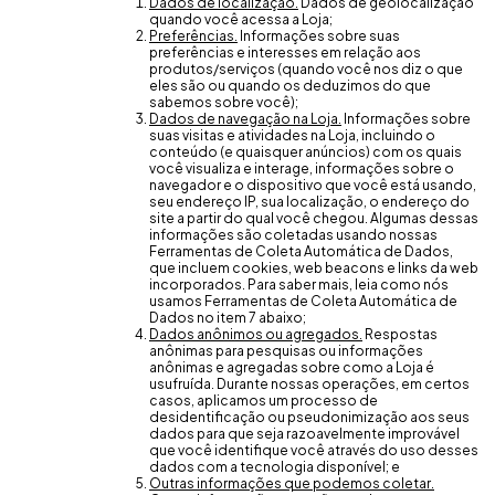
Dados de localização.
Dados de geolocalização
quando você acessa a Loja;
Preferências.
Informações sobre suas
preferências e interesses em relação aos
produtos/serviços (quando você nos diz o que
eles são ou quando os deduzimos do que
sabemos sobre você);
Dados de navegação na Loja.
Informações sobre
suas visitas e atividades na Loja, incluindo o
conteúdo (e quaisquer anúncios) com os quais
você visualiza e interage, informações sobre o
navegador e o dispositivo que você está usando,
seu endereço IP, sua localização, o endereço do
site a partir do qual você chegou. Algumas dessas
informações são coletadas usando nossas
Ferramentas de Coleta Automática de Dados,
que incluem cookies, web beacons e links da web
incorporados. Para saber mais, leia como nós
usamos Ferramentas de Coleta Automática de
Dados no item 7 abaixo;
Dados anônimos ou agregados.
Respostas
anônimas para pesquisas ou informações
anônimas e agregadas sobre como a Loja é
usufruída. Durante nossas operações, em certos
casos, aplicamos um processo de
desidentificação ou pseudonimização aos seus
dados para que seja razoavelmente improvável
que você identifique você através do uso desses
dados com a tecnologia disponível; e
Outras informações que podemos coletar.