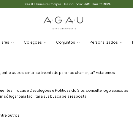
10% OFF Primeira Compra. Use o cupom: PRIMEIRACOMPRA
lares
Coleções
Conjuntos
Personalizados
entre outros, sinta-se à vontade para nos chamar, tá? Estaremos
ntes, Trocas e Devoluções e Políticas do Site, consulte logo abaixo as
ó lugar para facilitar a sua busca pela resposta!
tre outros.