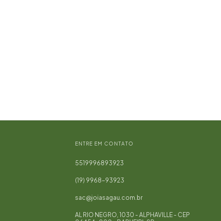
ENTRE EM CONTATO
5519996893923
(19) 9968-93923
sac@joiasagau.com.br
AL RIO NEGRO, 1030 - ALPHAVILLE - CEP