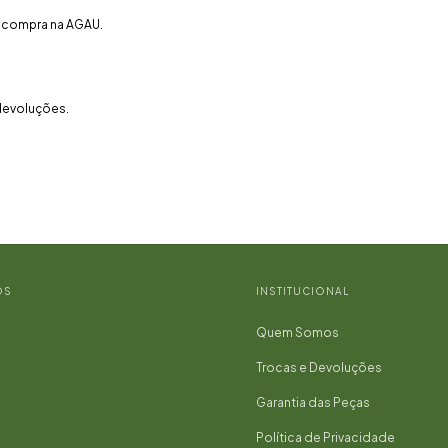
a compra na AGAU.
 devoluções.
OS
INSTITUCIONAL
Quem Somos
Trocas e Devoluções
Garantia das Peças
Política de Privacidade