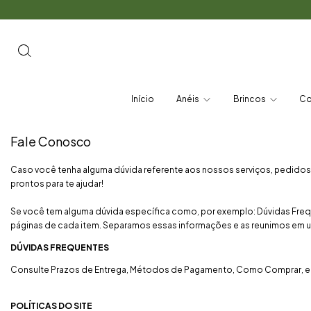
Início
Anéis
Brincos
Co
Fale Conosco
Caso você tenha alguma dúvida referente aos nossos serviços, pedidos, 
prontos para te ajudar!
Se você tem alguma dúvida específica como, por exemplo: Dúvidas Freque
páginas de cada item. Separamos essas informações e as reunimos em um s
DÚVIDAS FREQUENTES
Consulte Prazos de Entrega, Métodos de Pagamento, Como Comprar, en
POLÍTICAS DO SITE