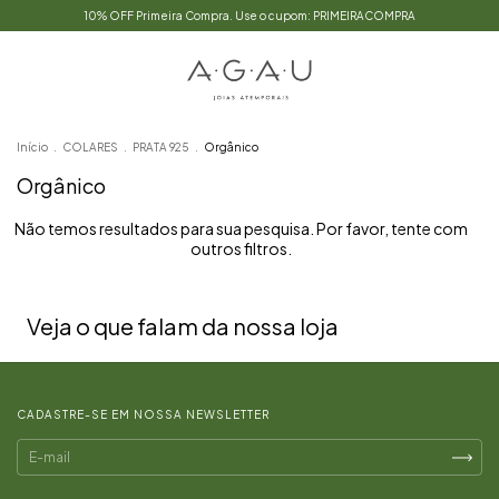
10% OFF Primeira Compra. Use o cupom: PRIMEIRACOMPRA
Início
.
COLARES
.
PRATA 925
.
Orgânico
Orgânico
Não temos resultados para sua pesquisa. Por favor, tente com
outros filtros.
Veja o que falam da nossa loja
CADASTRE-SE EM NOSSA NEWSLETTER