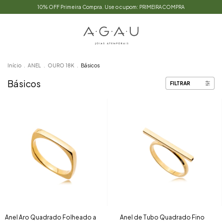
10% OFF Primeira Compra. Use o cupom: PRIMEIRACOMPRA
Início
.
ANEL
.
OURO 18K
.
Básicos
Básicos
FILTRAR
Anel de Tubo Quadrado Fino
Anel Aro Quadrado Folheado a