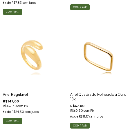
6
x de
R$7,83
sem juros
COMPRAR
COMPRAR
Anel Regulável
Anel Quadrado Folheado a Ouro
18k
R$147,00
R$67,00
R$132,30
com
Pix
R$60,30
com
Pix
6
x de
R$24,50
sem juros
6
x de
R$11,17
sem juros
COMPRAR