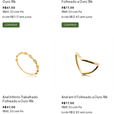
Folheado a Ouro 18k
Ouro 18k
R$77,00
R$67,00
R$69,30
com
Pix
R$60,30
com
Pix
6
x de
R$12,83
sem juros
6
x de
R$11,17
sem juros
COMPRAR
COMPRAR
Anel Infinito Trabalhado
Anel em V Folheado a Ouro 18k
Folheado a Ouro 18k
R$77,00
R$47,00
R$69,30
com
Pix
R$42,30
com
Pix
6
x de
R$12,83
sem juros