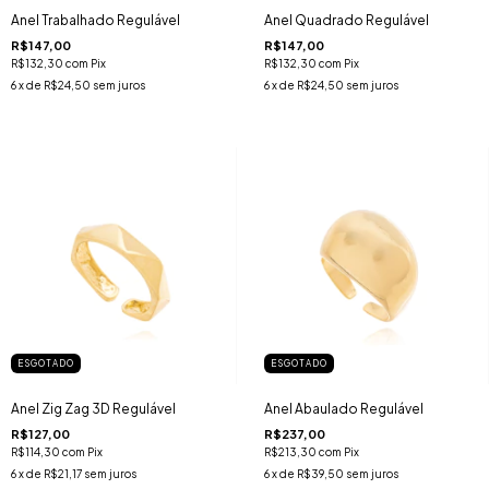
Anel Trabalhado Regulável
Anel Quadrado Regulável
R$147,00
R$147,00
R$132,30
com
Pix
R$132,30
com
Pix
6
x de
R$24,50
sem juros
6
x de
R$24,50
sem juros
ESGOTADO
ESGOTADO
Anel Zig Zag 3D Regulável
Anel Abaulado Regulável
R$127,00
R$237,00
R$114,30
com
Pix
R$213,30
com
Pix
6
x de
R$21,17
sem juros
6
x de
R$39,50
sem juros