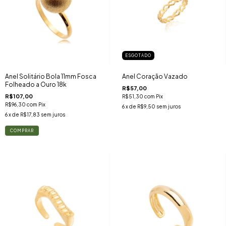
ESGOTADO
Anel Solitário Bola 11mm Fosca
Anel Coração Vazado
Folheado a Ouro 18k
R$57,00
R$107,00
R$51,30
com
Pix
R$96,30
com
Pix
6
x de
R$9,50
sem juros
6
x de
R$17,83
sem juros
COMPRAR