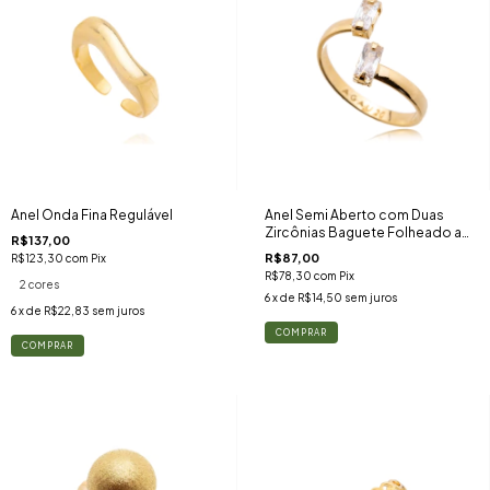
Anel Semi Aberto com Duas
Anel Onda Fina Regulável
Zircônias Baguete Folheado a
R$137,00
Ouro 18k
R$87,00
R$123,30
com
Pix
R$78,30
com
Pix
2 cores
6
x de
R$14,50
sem juros
6
x de
R$22,83
sem juros
COMPRAR
COMPRAR