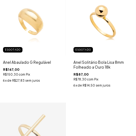
ESGOTADO
ESGOTADO
Anel Abaulado G Regulável
Anel Solitário Bola Lisa 8mm
Folheado a Ouro 18k
R$167,00
R$87,00
R$150,30
com
Pix
R$78,30
com
Pix
6
x de
R$27,83
sem juros
6
x de
R$14,50
sem juros