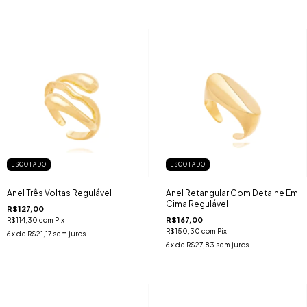
ESGOTADO
ESGOTADO
Anel Três Voltas Regulável
Anel Retangular Com Detalhe Em
Cima Regulável
R$127,00
R$167,00
R$114,30
com
Pix
R$150,30
com
Pix
6
x de
R$21,17
sem juros
6
x de
R$27,83
sem juros