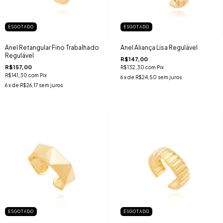
ESGOTADO
ESGOTADO
Anel Aliança Lisa Regulável
Anel Retangular Fino Trabalhado
Regulável
R$147,00
R$157,00
R$132,30
com
Pix
R$141,30
com
Pix
6
x de
R$24,50
sem juros
6
x de
R$26,17
sem juros
ESGOTADO
ESGOTADO