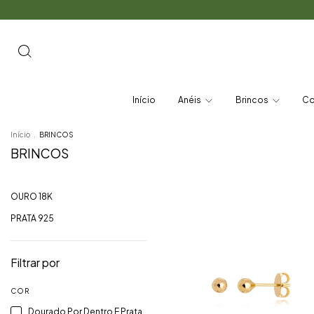
Início
Anéis
Brincos
Co
Início
.
BRINCOS
BRINCOS
OURO 18K
PRATA 925
Filtrar por
COR
Dourado Por Dentro E Prata