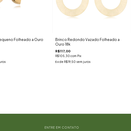
equeno Folheado a Ouro
Brinco Redondo Vazado Folheado a
Ouro 18k
R$117,00
R$105,30
com
Pix
uros
6
x de
R$19,50
sem juros
ENTRE EM CONTATO