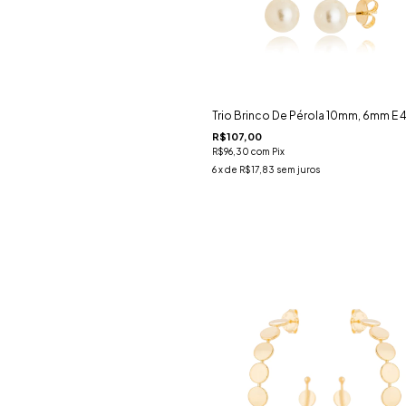
Trio Brinco De Pérola 10mm, 6mm E
R$107,00
R$96,30
com
Pix
6
x de
R$17,83
sem juros