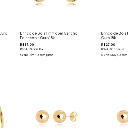
 Ouro
Brinco de Bola 11mm com Gancho
Brinco de Bola
Folheado a Ouro 18k
Ouro 18k
R$57,00
R$27,00
R$51,30
com
Pix
R$24,30
com
Pix
6
x de
R$9,50
sem juros
5
x de
R$5,40
sem 