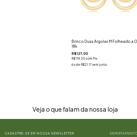
Brinco Duas Argolas M Folheado a 
18k
R$127,00
R$114,30
com
Pix
6
x de
R$21,17
sem juros
Veja o que falam da nossa loja
CADASTRE-SE EM NOSSA NEWSLETTER
DEPARTAMENT