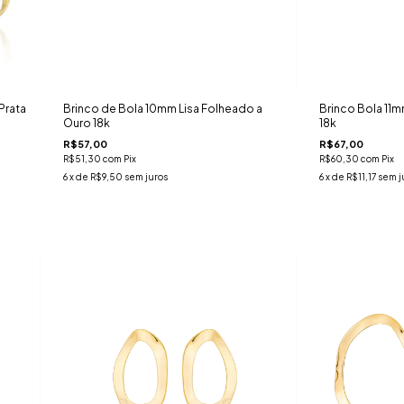
Prata
Brinco de Bola 10mm Lisa Folheado a
Brinco Bola 11m
Ouro 18k
18k
R$57,00
R$67,00
R$51,30
com
Pix
R$60,30
com
Pix
6
x de
R$9,50
sem juros
6
x de
R$11,17
sem j