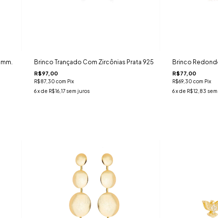
 4mm.
Brinco Trançado Com Zircônias Prata 925
Brinco Redond
R$97,00
R$77,00
R$87,30
com
Pix
R$69,30
com
Pix
6
x de
R$16,17
sem juros
6
x de
R$12,83
sem 