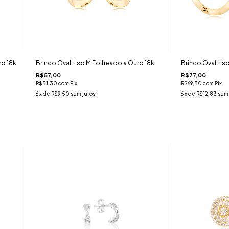
o 18k
Brinco Oval Liso M Folheado a Ouro 18k
Brinco Oval Lis
R$57,00
R$77,00
R$51,30
com
Pix
R$69,30
com
Pix
6
x de
R$9,50
sem juros
6
x de
R$12,83
sem 