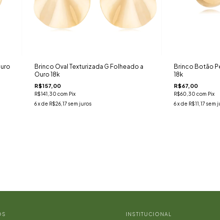
Ouro
Brinco Oval Texturizada G Folheado a
Brinco Botão P
Ouro 18k
18k
R$157,00
R$67,00
R$141,30
com
Pix
R$60,30
com
Pix
6
x de
R$26,17
sem juros
6
x de
R$11,17
sem j
OS
INSTITUCIONAL