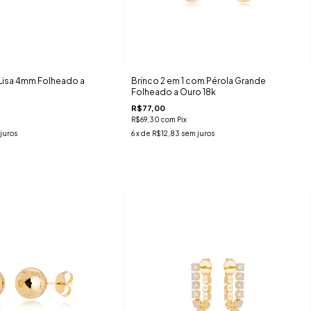
 Lisa 4mm Folheado a
Brinco 2 em 1 com Pérola Grande
Folheado a Ouro 18k
R$77,00
R$69,30
com
Pix
juros
6
x de
R$12,83
sem juros