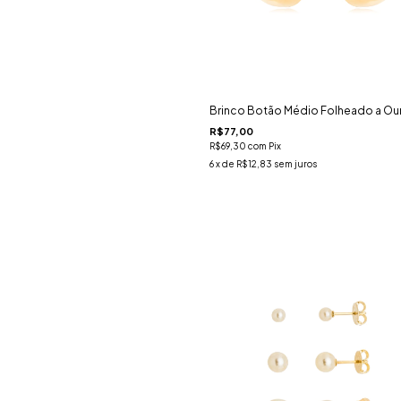
Brinco Botão Médio Folheado a Our
R$77,00
R$69,30
com
Pix
6
x de
R$12,83
sem juros