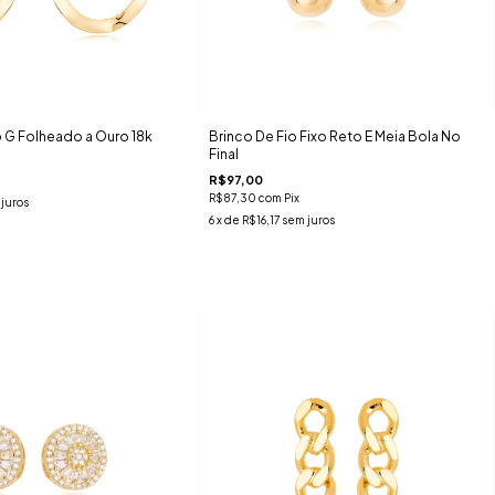
o G Folheado a Ouro 18k
Brinco De Fio Fixo Reto E Meia Bola No
Final
R$97,00
R$87,30
com
Pix
juros
6
x de
R$16,17
sem juros