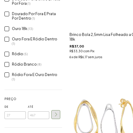
Por Fora
(1)
Dourado Por Fora E Prata
Por Dentro
(1)
Ouro 18k
(13)
Brinco Bola 2,5mm Lisa Folheado a
Ouro Fora E Ródio Dentro
18k
(1)
R$37,00
R$33,30
com
Pix
Ródio
(5)
6
x de
R$6,17
sem juros
Ródio Branco
(8)
Ródio Fora E Ouro Dentro
(1)
PREÇO
DE
ATÉ