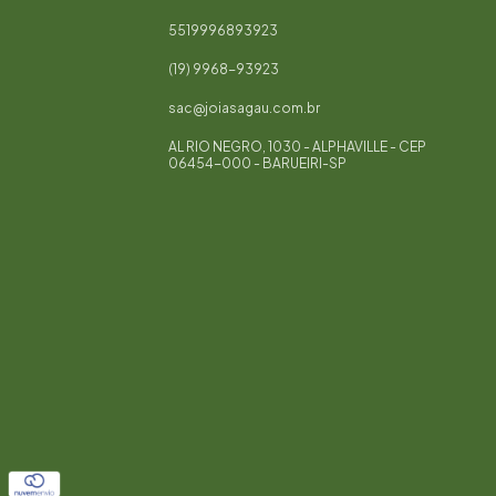
5519996893923
(19) 9968-93923
sac@joiasagau.com.br
AL RIO NEGRO, 1030 - ALPHAVILLE - CEP
06454-000 - BARUEIRI-SP