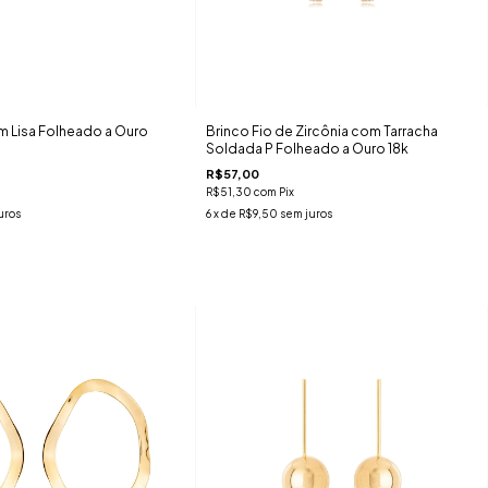
m Lisa Folheado a Ouro
Brinco Fio de Zircônia com Tarracha
Soldada P Folheado a Ouro 18k
R$57,00
R$51,30
com
Pix
uros
6
x de
R$9,50
sem juros