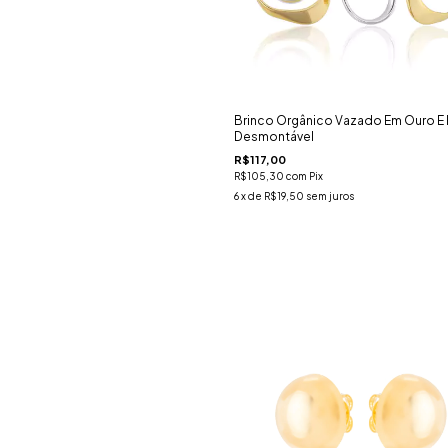
Brinco Orgânico Vazado Em Ouro E 
Desmontável
R$117,00
R$105,30
com
Pix
6
x de
R$19,50
sem juros