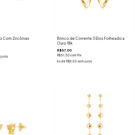
o Com Zircônias
Brinco de Corrente 3 Elos Folheado a
Ouro 18k
R$57,00
R$51,30
com
Pix
juros
6
x de
R$9,50
sem juros