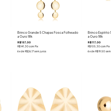
s
Brinco Grande 5 Chapas Fosca Folheado
Brinco Espírit
a Ouro 18k
a Ouro 18k
R$157,00
R$117,00
R$141,30
com
Pix
R$105,30
com
Pix
6
x de
R$26,17
sem juros
6
x de
R$19,50
sem 