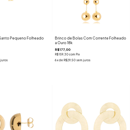
o Santo Pequeno Folheado
Brinco de Bolas Com Corrente Folheado
a Ouro 18k
R$177,00
R$159,30
com
Pix
juros
6
x de
R$29,50
sem juros