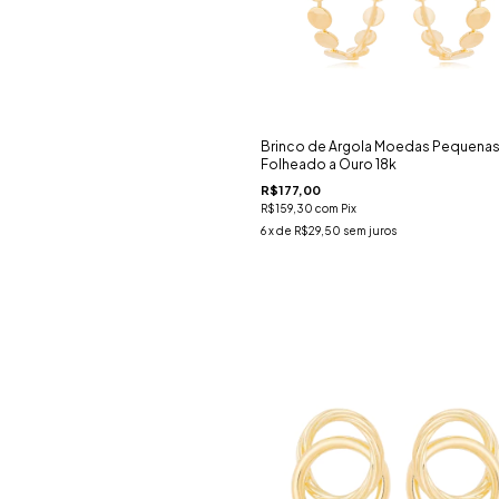
Brinco de Argola Moedas Pequena
Folheado a Ouro 18k
R$177,00
R$159,30
com
Pix
6
x de
R$29,50
sem juros