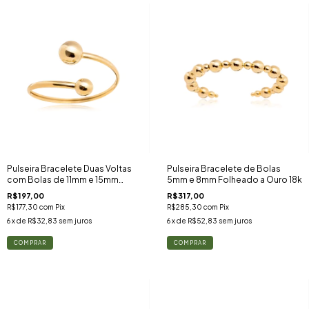
Pulseira Bracelete Duas Voltas
Pulseira Bracelete de Bolas
com Bolas de 11mm e 15mm
5mm e 8mm Folheado a Ouro 18k
Folheado a Ouro 18k
R$197,00
R$317,00
R$177,30
com
Pix
R$285,30
com
Pix
6
x de
R$32,83
sem juros
6
x de
R$52,83
sem juros