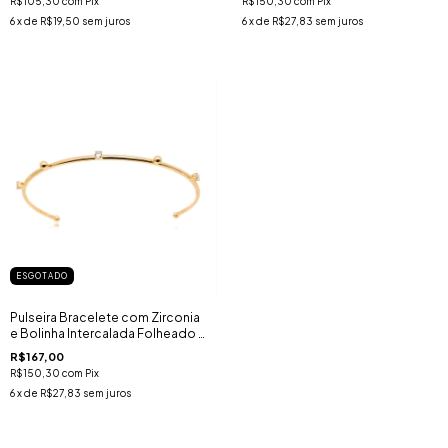
R$105,30
com
Pix
R$150,30
com
Pix
6
x de
R$19,50
sem juros
6
x de
R$27,83
sem juros
ESGOTADO
Pulseira Bracelete com Zirconia
e Bolinha Intercalada Folheado a
Ouro 18k
R$167,00
R$150,30
com
Pix
6
x de
R$27,83
sem juros