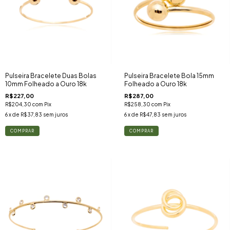
Pulseira Bracelete Duas Bolas
Pulseira Bracelete Bola 15mm
10mm Folheado a Ouro 18k
Folheado a Ouro 18k
R$227,00
R$287,00
R$204,30
com
Pix
R$258,30
com
Pix
6
x de
R$37,83
sem juros
6
x de
R$47,83
sem juros