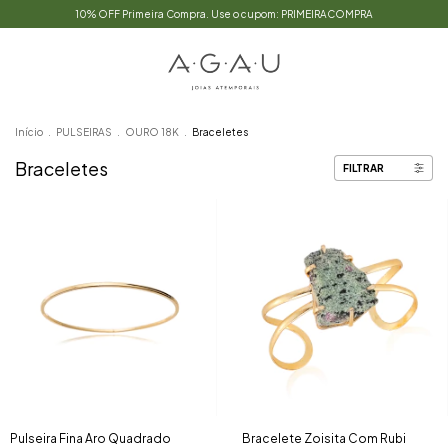
10% OFF Primeira Compra. Use o cupom: PRIMEIRACOMPRA
Início
.
PULSEIRAS
.
OURO 18K
.
Braceletes
Braceletes
FILTRAR
Pulseira Fina Aro Quadrado
Bracelete Zoisita Com Rubi