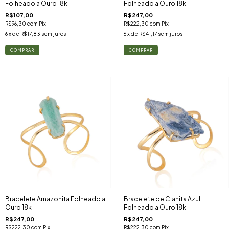
Folheado a Ouro 18k
Folheado a Ouro 18k
R$107,00
R$247,00
R$96,30
com
Pix
R$222,30
com
Pix
6
x de
R$17,83
sem juros
6
x de
R$41,17
sem juros
Bracelete Amazonita Folheado a
Bracelete de Cianita Azul
Ouro 18k
Folheado a Ouro 18k
R$247,00
R$247,00
R$222,30
com
Pix
R$222,30
com
Pix