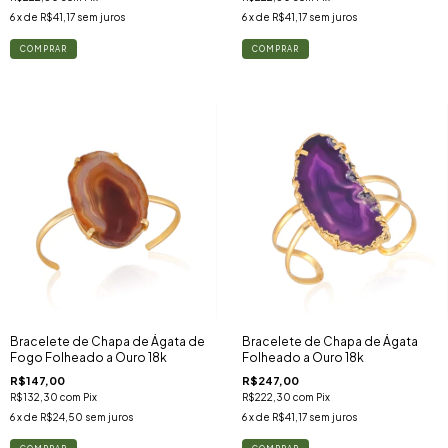
6
x de
R$41,17
sem juros
6
x de
R$41,17
sem juros
Bracelete de Chapa de Ágata de
Bracelete de Chapa de Ágata
Fogo Folheado a Ouro 18k
Folheado a Ouro 18k
R$147,00
R$247,00
R$132,30
com
Pix
R$222,30
com
Pix
6
x de
R$24,50
sem juros
6
x de
R$41,17
sem juros