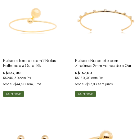
Pulseira Torcida com 2 Bolas
Pulseira Bracelete com
Folheado a Ouro 18k
Zircônias 2mm Folheado a Ouro
18k
R$267,00
R$167,00
R$240,30
com
Pix
R$150,30
com
Pix
6
x de
R$44,50
sem juros
6
x de
R$27,83
sem juros