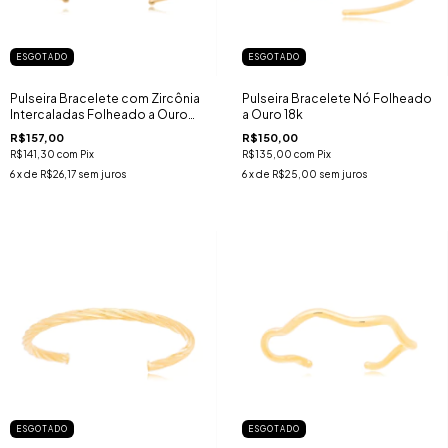
ESGOTADO
ESGOTADO
Pulseira Bracelete com Zircônia
Pulseira Bracelete Nó Folheado
Intercaladas Folheado a Ouro
a Ouro 18k
18k
R$157,00
R$150,00
R$141,30
com
Pix
R$135,00
com
Pix
6
x de
R$26,17
sem juros
6
x de
R$25,00
sem juros
ESGOTADO
ESGOTADO