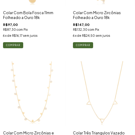
Colar Com Bola Fosca 11mm
Colar Com Micro Zircônias
Folheado a Ouro 18k
Folheado a Ouro 18k
R$97,00
R$147,00
R$87,30
com
Pix
R$132,30
com
Pix
6
x de
R$16,17
sem juros
6
x de
R$24,50
sem juros
Colar Com Micro Zircônias e
Colar Três Triangulos Vazado