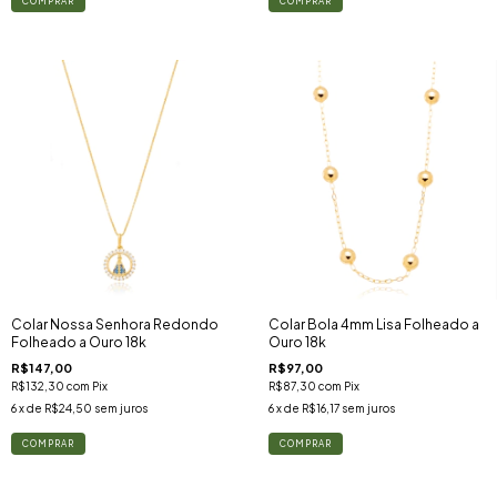
Colar Bola 4mm Lisa Folheado a
Colar Nossa Senhora Redondo
Ouro 18k
Folheado a Ouro 18k
R$97,00
R$147,00
R$87,30
com
Pix
R$132,30
com
Pix
6
x de
R$16,17
sem juros
6
x de
R$24,50
sem juros