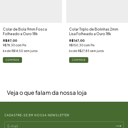
Colar de Bola 9mm Fosca
Colar Triplo de Bolinhas 2mm
Folheado a Ouro 18k
Lisa Folheado a Ouro 18k
R$87,00
R$167,00
R$78,30
com
Pix
R$150,30
com
Pix
6
x de
R$14,50
sem juros
6
x de
R$27,83
sem juros
Veja o que falam da nossa loja
CADASTRE-SE EM NOSSA NEWSLETTER