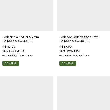
Colar Bola Nózinho 9mm
Colar de Bola Vazada 7mm
Folheado a Ouro 18k
Folheado a Ouro 18k
R$117,00
R$87,00
R$105,30
com
Pix
R$78,30
com
Pix
6
x de
R$19,50
sem juros
6
x de
R$14,50
sem juros