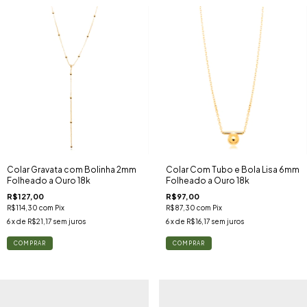
Colar Gravata com Bolinha 2mm
Colar Com Tubo e Bola Lisa 6mm
Folheado a Ouro 18k
Folheado a Ouro 18k
R$127,00
R$97,00
R$114,30
com
Pix
R$87,30
com
Pix
6
x de
R$21,17
sem juros
6
x de
R$16,17
sem juros