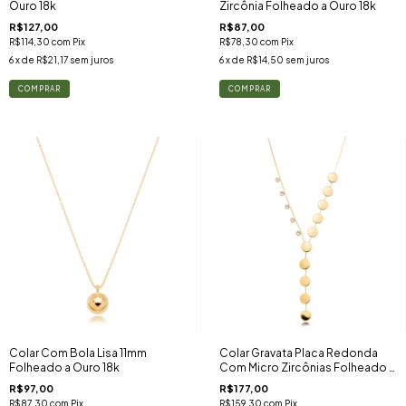
Ouro 18k
Zircônia Folheado a Ouro 18k
R$127,00
R$87,00
R$114,30
com
Pix
R$78,30
com
Pix
6
x de
R$21,17
sem juros
6
x de
R$14,50
sem juros
Colar Com Bola Lisa 11mm
Colar Gravata Placa Redonda
Folheado a Ouro 18k
Com Micro Zircônias Folheado a
Ouro 18k
R$97,00
R$177,00
R$87,30
com
Pix
R$159,30
com
Pix