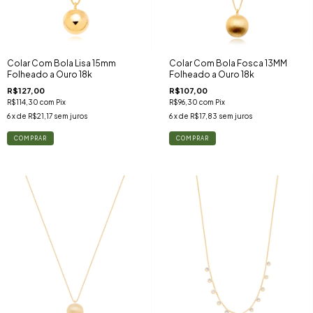
Colar Com Bola Lisa 15mm
Colar Com Bola Fosca 13MM
Folheado a Ouro 18k
Folheado a Ouro 18k
R$127,00
R$107,00
R$114,30
com
Pix
R$96,30
com
Pix
6
x de
R$21,17
sem juros
6
x de
R$17,83
sem juros