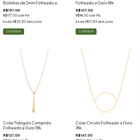
Bolinhas de 2mm Folheado a
Folheado a Ouro 18k
Ouro 18k
R$197,00
R$107,00
R$177,30
com
Pix
R$96,30
com
Pix
6
x de
R$32,83
sem juros
6
x de
R$17,83
sem juros
Colar Triângulo Comprido
Colar Circulo Folheado a Ouro
Folheado a Ouro 18k
18k
R$127,00
R$167,00