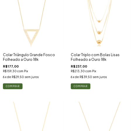
Colar Triângulo Grande Fosco
Colar Triplo com Bolas Lisas
Folheado a Ouro 18k
Folheado a Ouro 18k
R$177,00
R$237,00
R$159,30
com
Pix
R$213,30
com
Pix
6
x de
R$29,50
sem juros
6
x de
R$39,50
sem juros