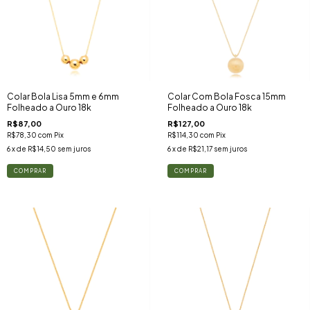
Colar Bola Lisa 5mm e 6mm
Colar Com Bola Fosca 15mm
Folheado a Ouro 18k
Folheado a Ouro 18k
R$87,00
R$127,00
R$78,30
com
Pix
R$114,30
com
Pix
6
x de
R$14,50
sem juros
6
x de
R$21,17
sem juros