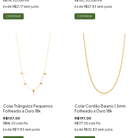
R$114,30
com
Pix
R$150,30
com
Pix
6
x de
R$21,17
sem juros
6
x de
R$27,83
sem juros
Colar Triângulos Pequenos
Colar Cordão Baiano 1,5mm
Folheado a Ouro 18k
Folheado a Ouro 18k
R$107,00
R$197,00
R$96,30
com
Pix
R$177,30
com
Pix
6
x de
R$17,83
sem juros
6
x de
R$32,83
sem juros