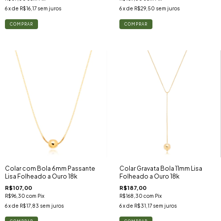
6
x de
R$16,17
sem juros
6
x de
R$29,50
sem juros
Colar com Bola 6mm Passante
Colar Gravata Bola 11mm Lisa
Lisa Folheado a Ouro 18k
Folheado a Ouro 18k
R$107,00
R$187,00
R$96,30
com
Pix
R$168,30
com
Pix
6
x de
R$17,83
sem juros
6
x de
R$31,17
sem juros