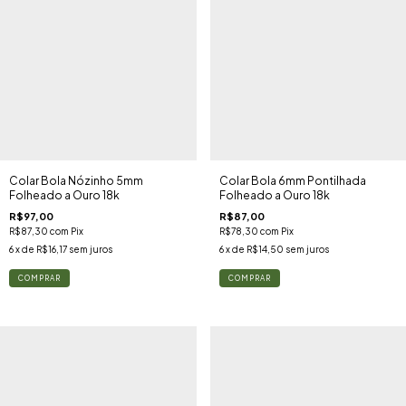
Colar Bola Nózinho 5mm
Colar Bola 6mm Pontilhada
Folheado a Ouro 18k
Folheado a Ouro 18k
R$97,00
R$87,00
R$87,30
com
Pix
R$78,30
com
Pix
6
x de
R$16,17
sem juros
6
x de
R$14,50
sem juros