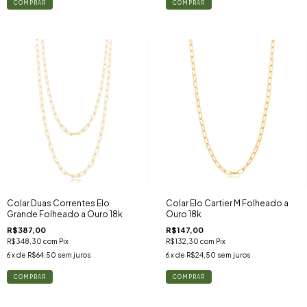
Colar Duas Correntes Elo
Colar Elo Cartier M Folheado a
Grande Folheado a Ouro 18k
Ouro 18k
R$387,00
R$147,00
R$348,30
com
Pix
R$132,30
com
Pix
6
x de
R$64,50
sem juros
6
x de
R$24,50
sem juros