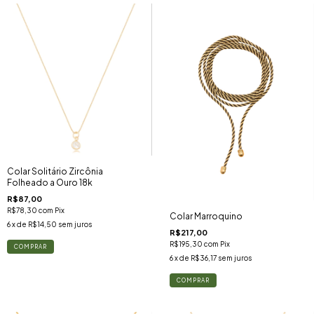
Colar Solitário Zircônia
Folheado a Ouro 18k
R$87,00
R$78,30
com
Pix
Colar Marroquino
6
x de
R$14,50
sem juros
R$217,00
R$195,30
com
Pix
6
x de
R$36,17
sem juros
COMPRAR