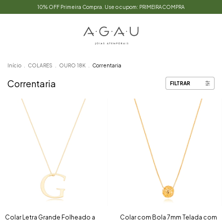
10% OFF Primeira Compra. Use o cupom: PRIMEIRACOMPRA
Início
.
COLARES
.
OURO 18K
.
Correntaria
Correntaria
FILTRAR
Colar Letra Grande Folheado a
Colar com Bola 7mm Telada com