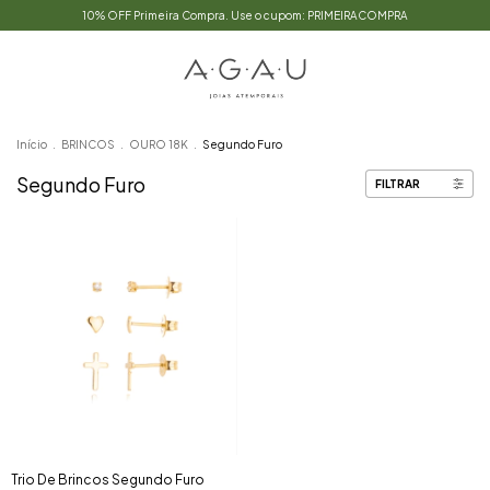
10% OFF Primeira Compra. Use o cupom: PRIMEIRACOMPRA
Início
.
BRINCOS
.
OURO 18K
.
Segundo Furo
Segundo Furo
FILTRAR
Trio De Brincos Segundo Furo