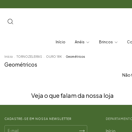
Início
Anéis
Brincos
Co
Início
.
TORNOZELEIRAS
.
OURO 18K
.
Geométricos
Geométricos
Não t
Veja o que falam da nossa loja
CADASTRE-SE EM NOSSA NEWSLETTER
DEPARTAMENT
Início