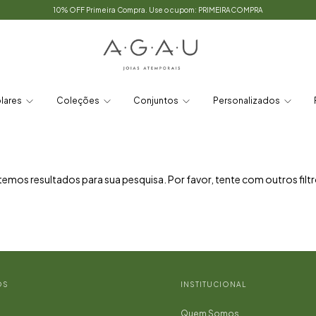
10% OFF Primeira Compra. Use o cupom: PRIMEIRACOMPRA
lares
Coleções
Conjuntos
Personalizados
emos resultados para sua pesquisa. Por favor, tente com outros filtr
OS
INSTITUCIONAL
Quem Somos