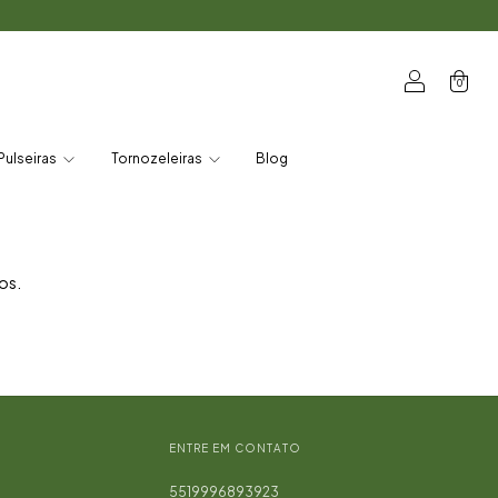
0
Pulseiras
Tornozeleiras
Blog
os.
ENTRE EM CONTATO
5519996893923