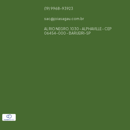
(19) 9968-93923
sac@joiasagau.com.br
AL RIO NEGRO, 1030 - ALPHAVILLE - CEP
06454-000 - BARUEIRI-SP