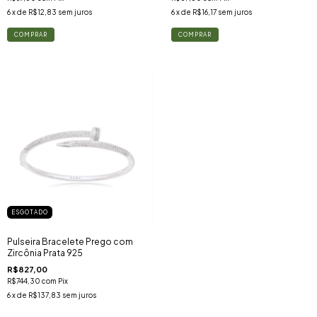
6
x de
R$12,83
sem juros
6
x de
R$16,17
sem juros
ESGOTADO
Pulseira Bracelete Prego com
Zircônia Prata 925
R$827,00
R$744,30
com
Pix
6
x de
R$137,83
sem juros