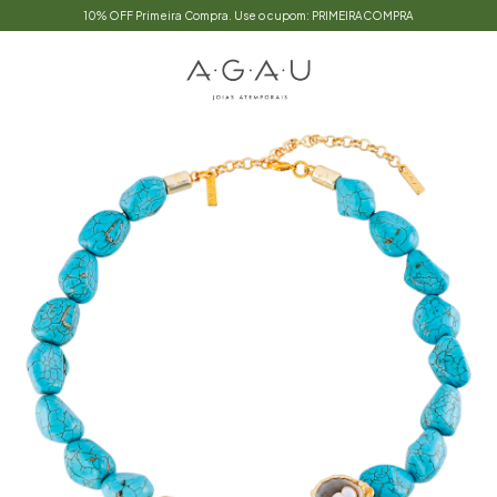
10% OFF Primeira Compra. Use o cupom: PRIMEIRACOMPRA