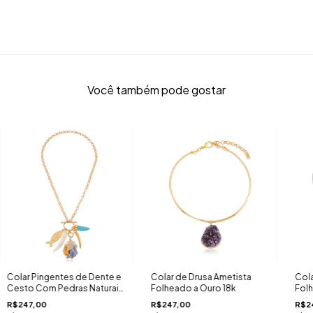
Você também pode gostar
Colar Pingentes de Dente e
Colar de Drusa Ametista
Cola
Cesto Com Pedras Naturais
Folheado a Ouro 18k
Folh
Folheado a Ouro 18k
R$247,00
R$247,00
R$2